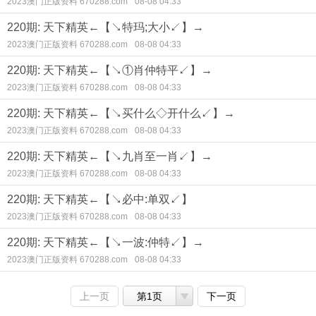
2023澳门正版资料 670288.com
08-08 04:33
220期: 天下精英←【↘特玛;大小↙】→
2023澳门正版资料 670288.com
08-08 04:33
220期: 天下精英←【↘①肖仲特平↙】→
2023澳门正版资料 670288.com
08-08 04:33
220期: 天下精英←【↘买什么◇开什么↙】→
2023澳门正版资料 670288.com
08-08 04:33
220期: 天下精英←【↘九肖至一肖↙】→
2023澳门正版资料 670288.com
08-08 04:33
220期: 天下精英←【↘必中:单双↙】
2023澳门正版资料 670288.com
08-08 04:33
220期: 天下精英←【↘一波:仲特↙】→
2023澳门正版资料 670288.com
08-08 04:33
上一页
第1页
下一页