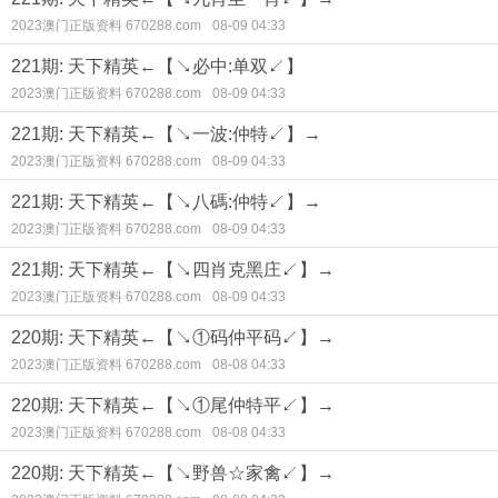
2023澳门正版资料 670288.com
08-09 04:33
221期: 天下精英←【↘必中:单双↙】
2023澳门正版资料 670288.com
08-09 04:33
221期: 天下精英←【↘一波:仲特↙】→
2023澳门正版资料 670288.com
08-09 04:33
221期: 天下精英←【↘八碼:仲特↙】→
2023澳门正版资料 670288.com
08-09 04:33
221期: 天下精英←【↘四肖克黑庄↙】→
2023澳门正版资料 670288.com
08-09 04:33
220期: 天下精英←【↘①码仲平码↙】→
2023澳门正版资料 670288.com
08-08 04:33
220期: 天下精英←【↘①尾仲特平↙】→
2023澳门正版资料 670288.com
08-08 04:33
220期: 天下精英←【↘野兽☆家禽↙】→