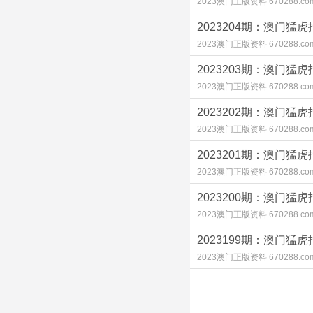
2023澳门正版资料 670288.co
2023204期：澳门猛虎
2023澳门正版资料 670288.co
2023203期：澳门猛虎
2023澳门正版资料 670288.co
2023202期：澳门猛虎
2023澳门正版资料 670288.co
2023201期：澳门猛虎
2023澳门正版资料 670288.co
2023200期：澳门猛虎
2023澳门正版资料 670288.co
2023199期：澳门猛虎
2023澳门正版资料 670288.co