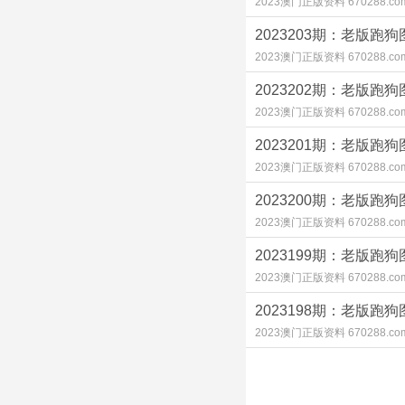
2023澳门正版资料 670288.co
2023203期：老版跑狗
2023澳门正版资料 670288.co
2023202期：老版跑狗
2023澳门正版资料 670288.co
2023201期：老版跑狗
2023澳门正版资料 670288.co
2023200期：老版跑狗
2023澳门正版资料 670288.co
2023199期：老版跑狗
2023澳门正版资料 670288.co
2023198期：老版跑狗
2023澳门正版资料 670288.co