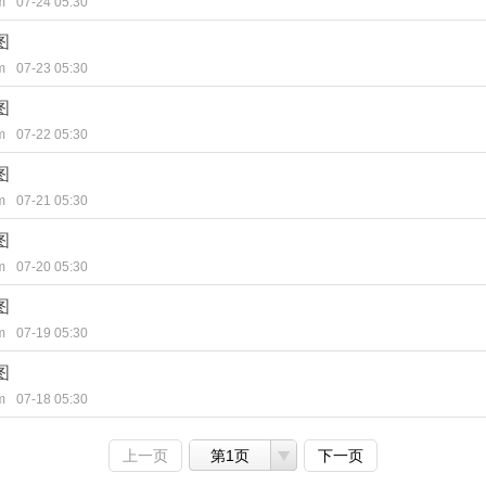
m
07-24 05:30
图
m
07-23 05:30
图
m
07-22 05:30
图
m
07-21 05:30
图
m
07-20 05:30
图
m
07-19 05:30
图
m
07-18 05:30
上一页
第1页
下一页